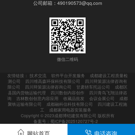
公司邮箱：490190573@qq.com
微信二维码
友情链接：
技术交流
软件平台开发服务
成都建设工程质量检
测公司
四川维高森环保科技有限公司
四川辩策源法律咨询有
限公司
四川辩策源法律咨询公司
甘肃轿车托运公司
成都区
县国内货物运输代理
四川数创内容创作
四川青鸟飞翔法律咨
询
吉林数创创意内容应用
收藏品批发
会议会展公司
成都
聚铁运输有限公司
成都融科信科技有限公司
四川建设工程施
工
成都家用电器安装服务
Copyright © 2023成都博铠建筑有限公司 版权所有
备案号：蜀ICP备2025120727号-2
网站首页
电话咨询