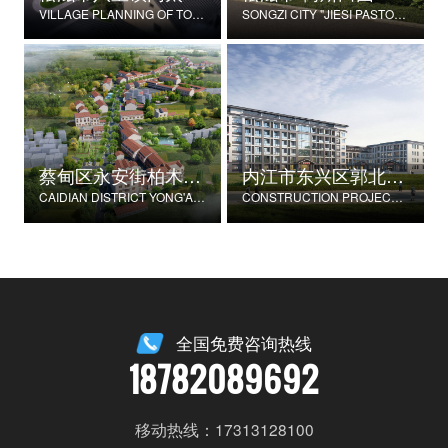
VILLAGE PLANNING OF TONGTAIHU VILLAGE, BABAO TOWN, SONGZI CITY
SONGZI CITY "JIESI PASTORAL" BEAUTIFUL RURAL DEMONSTRATION FILM CONSTRUCTION PROJECT
蔡甸区永安街柏木村郭家庄湾省级美丽乡村试点建设项目
内江市东兴区郭北养老服务中心建设项目
CAIDIAN DISTRICT YONG'AN STREET CYPRESS VILLAGE GUOJIAZHUANG BAY PROVINCIAL BEAUTIFUL VILLAGE PILOT CONSTRUCTION PROJECT
CONSTRUCTION PROJECT OF GUOBEI ELDERLY SERVICE CENTER IN DONGXING DISTRICT, NEIJIANG CITY
全国免费咨询热线
18782089692
移动热线：17313128100