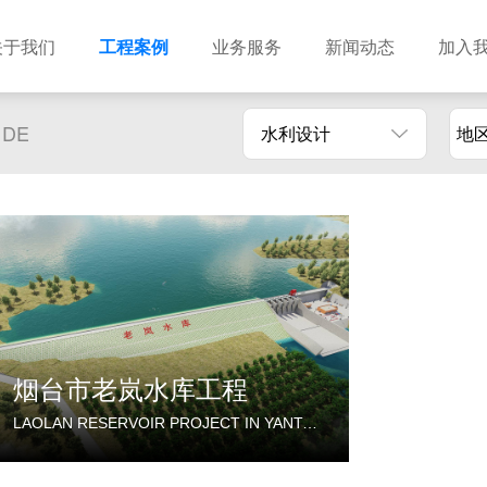
关于我们
工程案例
业务服务
新闻动态
加入
 DE
水利设计
地
建筑设计
市政设计
电力设计
商物粮储藏（冷库冷冻）
农林设计
勘察资质
水利设计
风景园林
土地规划
城乡规划
工程测绘
工程咨询
工程造价
烟台市老岚水库工程
LAOLAN RESERVOIR PROJECT IN YANTAI CITY