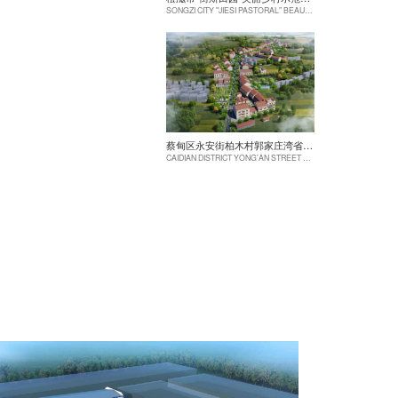
SONGZI CITY "JIESI PASTORAL" BEAUTIFUL RURAL DEMONSTRATION FILM CONSTRUCTION PROJECT
蔡甸区永安街柏木村郭家庄湾省级美丽乡村试点建设项目
CAIDIAN DISTRICT YONG'AN STREET CYPRESS VILLAGE GUOJIAZHUANG BAY PROVINCIAL BEAUTIFUL VILLAGE PILOT CONSTRUCTION PROJECT