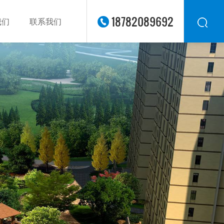
18782089692
我们
联系我们
华东
华北
华南
华中
西南
西北
东南