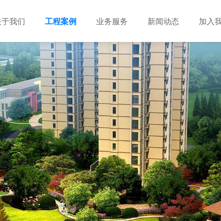
关于我们
工程案例
业务服务
新闻动态
加入
建筑设计
市政设计
电力设计
商物粮储藏（冷库冷冻）
农林设计
勘察资质
水利设计
风景园林
土地规划
城乡规划
工程测绘
工程咨询
工程造价