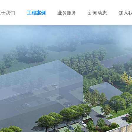
关于我们
工程案例
业务服务
新闻动态
加入
建筑设计
市政设计
电力设计
商物粮储藏（冷库冷冻）
农林设计
勘察资质
水利设计
风景园林
土地规划
城乡规划
工程测绘
工程咨询
工程造价