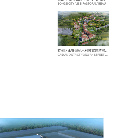
SONGZI CITY "JIESI PASTORAL" BEAUTIFUL RURAL DEMONSTRATION FILM CONSTRUCTION PROJECT
蔡甸区永安街柏木村郭家庄湾省级美丽乡村试点建设项目
CAIDIAN DISTRICT YONG'AN STREET CYPRESS VILLAGE GUOJIAZHUANG BAY PROVINCIAL BEAUTIFUL VILLAGE PILOT CONSTRUCTION PROJECT