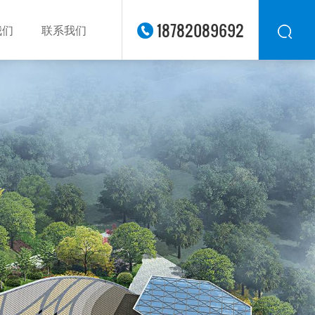
18782089692
我们
联系我们
华东
华北
华南
华中
西南
西北
东南