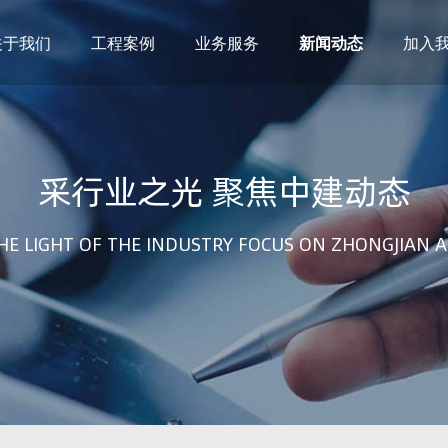
关于我们
工程案例
业务服务
新闻动态
加入
建筑设计
市政设计
电力设计
商物粮储藏（冷库冷冻）
采行业之光 聚焦中建动态
农林设计
勘察资质
水利设计
风景园林
土地规划
城乡规划
HE LIGHT OF THE INDUSTRY FOCUS ON ZHONGJIAN A
工程测绘
工程咨询
工程造价