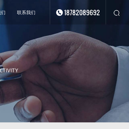
18782089692
我们
联系我们
华东
华北
华南
华中
西南
CTIVITY
西北
东南