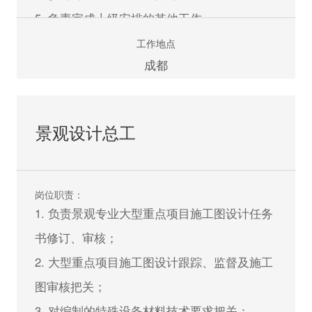
5. 负责完成上级安排的其他工作。
工作地点
任职资格：
成都
1. 城乡规划及相关专业本科及以上学历；城乡
规划行业2 年以下工作经验，应届生优先；
景观设计总工
2. 能熟练使用AUTOCAD、PHOTOSHOP、
OFFICE、SU 等相关软件；
3. 有良好的设计领悟力，具备手绘能力者优
岗位职责：
先；
1. 负责景观专业大型重点项目施工图设计任务
4. 具备较好的方案表现能力和较强文字功底；
书修订、审核；
5. 具备良好的职业道德与团队合作精神，敢于
2. 大型重点项目施工图设计跟踪、监督及施工
担当，能致力于城乡规划设计行业的长期发
图审核把关；
展。
3. 对编制的特殊设备材料技术要求把关；