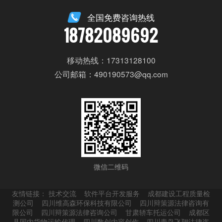
目设计三年以上经验者；
全国免费咨询热线
18782089692
3. 熟练AUTOCAD，天正，PHOTOSHOP等制
图软件；
移动热线：17313128100
4. 工作细心，责任心强，有条理，效率高，配
公司邮箱：490190573@qq.com
合度强。
立即申请
微信二维码
友情链接：
技术交流
软件平台开发服务
成都建设工程质量检
测公司
四川维高森环保科技有限公司
四川辩策源法律咨询有
限公司
四川辩策源法律咨询公司
甘肃轿车托运公司
成都区
县国内货物运输代理
四川数创内容创作
四川青鸟飞翔法律咨